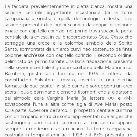
La facciata, prevalentemente in pietra bianca, mostra una
sezione centrale aggettante incastonata tra la torre
campanaria a sinistra e quella dell’orologio a destra. Tale
sezione presenta due ordini scanditi da coppie di colonne
binate con capitello corinzio: nel primo trova spazio la porta
centrale della chiesa, in cui è rappresentato Gesù Cristo che
sorregge una croce e la colomba simbolo dello Spirito
Santo, sormontata da un arco curvilineo sostenuto da finte
colonne anch’esse con capitello corinzio; il secondo ordine,
delimitato dal primo tramite una liscia trabeazione, presenta
nella sezione centrale il gruppo scultoreo della Madonna col
Bambino, posta sulla facciata nel 1936 e offerta dal
concittadino Salvatore Trovato, inserita in una nicchia
formata da due capitelli in stile corinzio sorreggenti un arco
sopra il quale dominano elementi fitomorfi che si dipartono
dal simbolo della Vergine Maria (le lettere «A» e «M»
sovrapposte l’una all’altra come sigla di Ave Maria) posto
sulla parte superiore dell’arco. Il prospetto centrale culmina
con un timpano entro cui sono rappresentati due angeli che
sostengono uno scudo coronato al cui centro appare
sempre la medesima sigla mariana. La torre campanaria,
costruita in tempi alterni tra il 1928 e il 1935, presenta tre