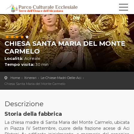
CHIESA SANTA MARIA DEL MONTE
CARMELO
Località:
Acireale
Tempo visita:
30 min
Home
Itinerari
Le-Chiese-Madri-Delle-Aci
Chiesa Santa Maria del Monte Carmelo
Descrizione
Storia della fabbrica
La chiesa madre di Santa Maria del Monte Carmelo, ubicata
in Piazza IV Settembre, cuore della frazione acese di Aci