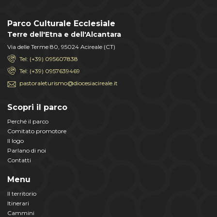
Parco Culturale Ecclesiale
Terre dell'Etna e dell'Alcantara
Via delle Terme 80, 95024 Acireale (CT)
Tel: (+39) 095607838
Tel: (+39) 0957639469
pastoraleturismo@diocesiacireale.it
Scopri il parco
Perché il parco
Comitato promotore
Il logo
Parlano di noi
Contatti
Menu
Il territorio
Itinerari
Cammini