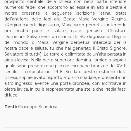
prospetto centrale della chiesa con nella parte inferiore
numerosi fedeli che accorrono ad essa e in alto a destra è
inoltre presente la seguente iscrizione latina, tratta
dall’antifona delle lodi alla Beata Maria Vergine Regina,
«Regina mundi dignissima, Maria virgo perpetua, intercede
pro nostra pace e salute, quae genuiste Christum
Dominum Salvatorem omnium» [tr. «O degnissima Regina
del mondo, o Maria, Vergine perpetua, intercedi per la
nostra pace e salute, tu che hai generato il Cristo Signore,
Salvatore di tutti»]. La torre è delimitata da un’alta parasta in
pietra lavica. Nella parte superiore domina l’orologio sopra il
quale sono presenti due piccole campane bronzee del XVIII
secolo, lì collocate nel 1916. Sul lato destro esterno della
chiesa, sopraelevato rispetto al piano stradale, è presente un
altro ingresso avente una porta bronzea, con architrave in
pietra lavica, in cui è rappresentata una stella che irradia fasci
di luce.
Testi:
Giuseppe Scandura