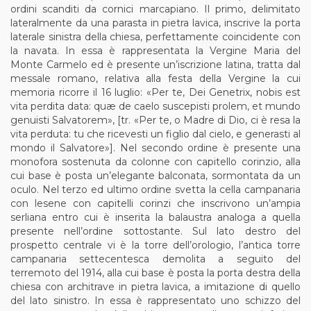
ordini scanditi da cornici marcapiano. Il primo, delimitato
lateralmente da una parasta in pietra lavica, inscrive la porta
laterale sinistra della chiesa, perfettamente coincidente con
la navata. In essa è rappresentata la Vergine Maria del
Monte Carmelo ed è presente un’iscrizione latina, tratta dal
messale romano, relativa alla festa della Vergine la cui
memoria ricorre il 16 luglio: «Per te, Dei Genetrix, nobis est
vita perdita data: quæ de caelo suscepisti prolem, et mundo
genuisti Salvatorem», [tr. «Per te, o Madre di Dio, ci è resa la
vita perduta: tu che ricevesti un figlio dal cielo, e generasti al
mondo il Salvatore»]. Nel secondo ordine è presente una
monofora sostenuta da colonne con capitello corinzio, alla
cui base è posta un’elegante balconata, sormontata da un
oculo. Nel terzo ed ultimo ordine svetta la cella campanaria
con lesene con capitelli corinzi che inscrivono un’ampia
serliana entro cui è inserita la balaustra analoga a quella
presente nell’ordine sottostante. Sul lato destro del
prospetto centrale vi è la torre dell’orologio, l’antica torre
campanaria settecentesca demolita a seguito del
terremoto del 1914, alla cui base è posta la porta destra della
chiesa con architrave in pietra lavica, a imitazione di quello
del lato sinistro. In essa è rappresentato uno schizzo del