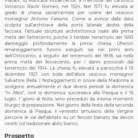
Platani, fu edificata inizialmente, a memoria del canonico
Vincenzo Raciti Romeo, nel 1524. Nel 1571 fu elevata al
grado di chiesa sacramentale per volere del vescovo
monsignor Antonio Faraone. Come si evince dalla data
scolpita sull’architrave della porta laterale destra della
facciata, l’attuale struttura architettonica risale alla prima
metà del Settecento, poiché il terribile terremoto del 1693
danneggiò profondamente la prima chiesa. Ulteriori
rimaneggiamenti furono eseguiti sia nei primi anni
dell’Ottocento, a seguito del terremoto del 1818, sia nella
prima metà del Novecento, per i danni provocati dal
terremoto del 1914. La chiesa fu elevata a parrocchia il 19
dicembre 1921 con bolla dell’allora vescovo monsignor
Salvatore Bella. I festeggiamenti in onore della Madonna si
svolgono annualmente in due diversi periodi: la domenica
“In Albis”, cioè la domenica successiva alla Pasqua e il 16
luglio. I giorni di festa sono preceduti da intensi momenti
liturgici di preparazione. Nel giorno della festa della seconda
domenica di Pasqua, il venerato simulacro della Vergine
percorre le vie dell’abitato su un fercolo trainato dai devoti
vestiti col tradizionale abito bianco.
Prospetto